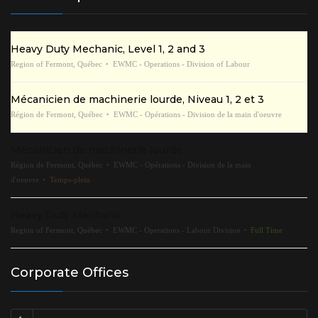
Heavy Duty Mechanic, Level 1, 2 and 3
Region of Fermont, Québec
EWMC - Operations - Division of Labour
Mécanicien de machinerie lourde, Niveau 1, 2 et 3
Région de Fermont, Québec
EWMC - Opérations - Division de la main d'oeuvre
Mécanicien de machinerie lourde
Région de Fermont, Québec
EWMC - Opérations - Division de la main
d'oeuvre
Temps-plein
Heavy Duty Mechanic
Region of Fermont, Québec
EWMC - Operations - Labour Division
Full Time
Corporate Offices