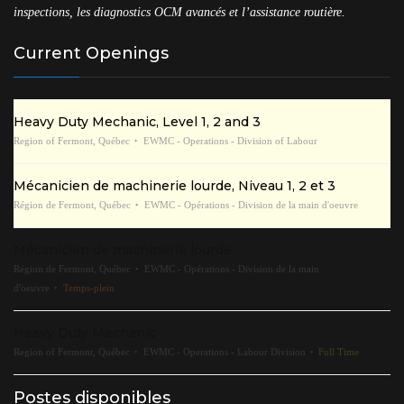
inspections, les diagnostics OCM avancés et l’assistance routière.
Current Openings
Heavy Duty Mechanic, Level 1, 2 and 3
Region of Fermont, Québec
EWMC - Operations - Division of Labour
Mécanicien de machinerie lourde, Niveau 1, 2 et 3
Région de Fermont, Québec
EWMC - Opérations - Division de la main d'oeuvre
Mécanicien de machinerie lourde
Région de Fermont, Québec
EWMC - Opérations - Division de la main
d'oeuvre
Temps-plein
Heavy Duty Mechanic
Region of Fermont, Québec
EWMC - Operations - Labour Division
Full Time
Postes disponibles